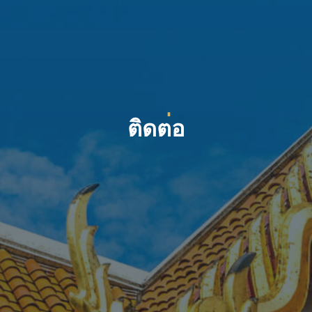
ต
ด
ต
อ