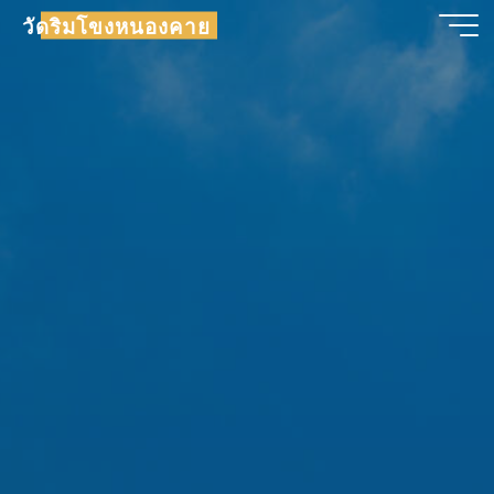
Skip
วัดริมโขงหนองคาย
to
content