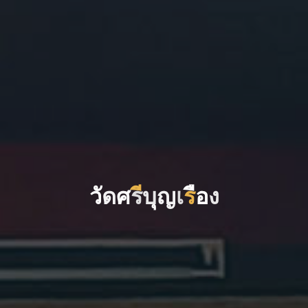
ว
ด
ศ
ร
บ
ญ
เ
ร
อ
ง