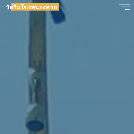
วัดริมโขงหนองคาย