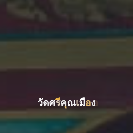
ว
ด
ศ
ร
ค
ณ
เ
ม
อ
ง