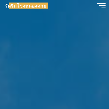
วัดริมโขงหนองคาย