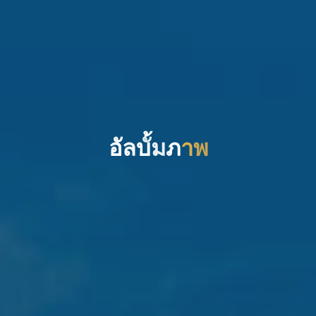
อ
ล
บ
ม
ม
ภ
า
พ