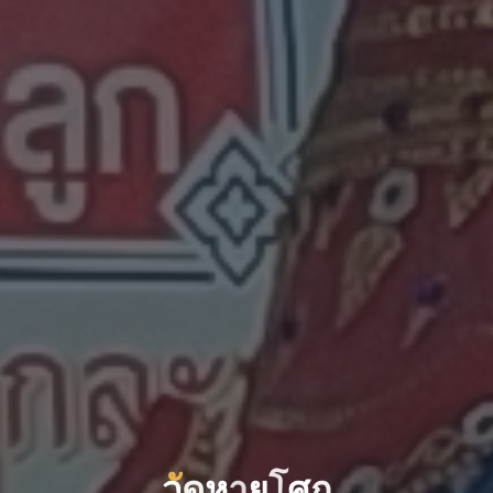
ว
ด
ด
ห
า
ย
โ
ศ
ก
ก