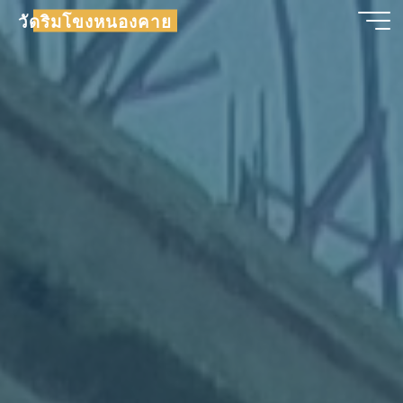
วัดริมโขงหนองคาย