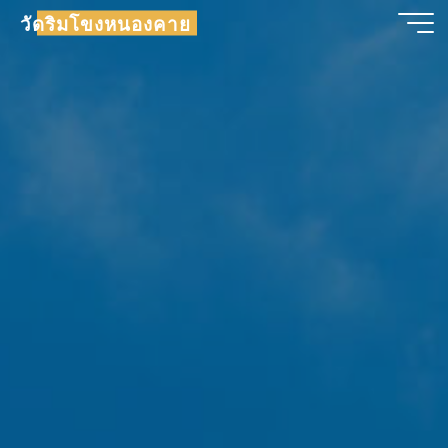
วัดริมโขงหนองคาย