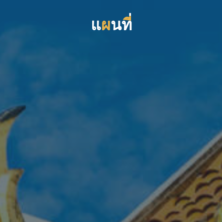
แ
แ
ผ
น
ท